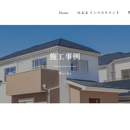
Home
H.K.K インベストメント
施工事例
Works