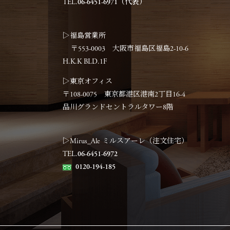
TEL.
06-6451-6971（代表）
▷福島営業所
〒553-0003 大阪市福島区福島2-10-6
H.K.K BLD.1F
▷東京オフィス
〒108-0075 東京都港区港南2丁目16-4
品川グランドセントラルタワー8階
▷Mirus_Ale ミルスアーレ（注文住宅）
TEL.
06-6451-6972
0120-194-185