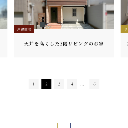
戸建住宅
リ
天井を高くした2階リビングのお家
1
2
3
4
…
6