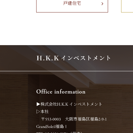
戸建住宅
Office information
▶︎株式会社H.K.K インベストメント
▷本社
〒553-0003 大阪市福島区福島2-9-1
GrandSoleil福島Ⅰ