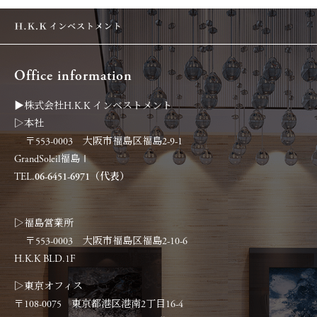
Office information
▶︎株式会社H.K.K インベストメント
▷本社
〒553-0003 大阪市福島区福島2-9-1
GrandSoleil福島Ⅰ
TEL.
06-6451-6971（代表）
▷福島営業所
〒553-0003 大阪市福島区福島2-10-6
H.K.K BLD.1F
▷東京オフィス
〒108-0075 東京都港区港南2丁目16-4