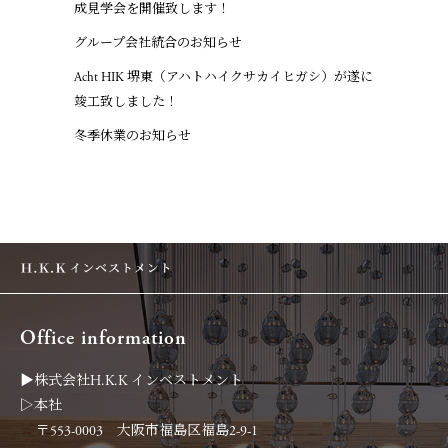
成見学会を開催致します！
グループ会社統合のお知らせ
Acht HIK 堺東（アハトハイクサカイヒガシ）が遂に
竣工致しました！
冬季休業のお知らせ
Office information
▶︎株式会社H.K.K インベストメント
▷本社
〒553-0003 大阪市福島区福島2-9-1