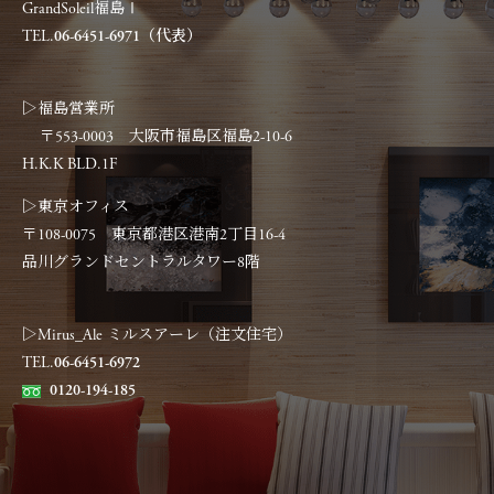
GrandSoleil福島Ⅰ
TEL.
06-6451-6971（代表）
▷福島営業所
〒553-0003 大阪市福島区福島2-10-6
H.K.K BLD.1F
▷東京オフィス
〒108-0075 東京都港区港南2丁目16-4
品川グランドセントラルタワー8階
▷Mirus_Ale ミルスアーレ（注文住宅）
TEL.
06-6451-6972
0120-194-185