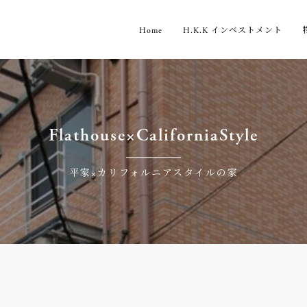
Home
H.K.K インベストメント
Flathouse×CaliforniaStyle
平家×カリフォルニアスタイルの家