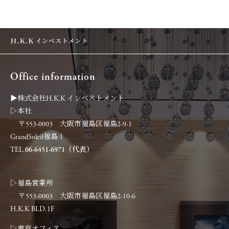
Office information
▶︎株式会社H.K.K インベストメント
▷本社
〒553-0003 大阪市福島区福島2-9-1
GrandSoleil福島Ⅰ
TEL.
06-6451-6971（代表）
▷福島営業所
〒553-0003 大阪市福島区福島2-10-6
H.K.K BLD.1F