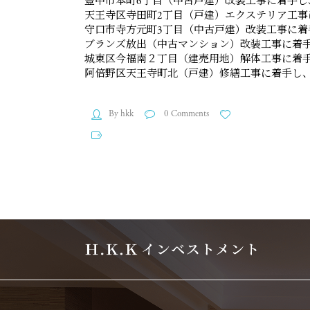
豊中市本町6丁目（中古戸建）改装工事に着手し
天王寺区寺田町2丁目（戸建）エクステリア工事
守口市寺方元町3丁目（中古戸建）改装工事に着
ブランズ放出（中古マンション）改装工事に着
城東区今福南２丁目（建売用地）解体工事に着
阿倍野区天王寺町北（戸建）修繕工事に着手し
By hkk
0 Comments