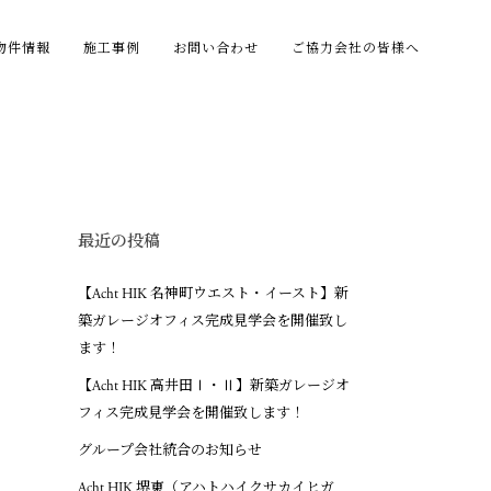
物件情報
施工事例
お問い合わせ
ご協力会社の皆様へ
最近の投稿
【Acht HIK 名神町ウエスト・イースト】新
築ガレージオフィス完成見学会を開催致し
ます！
【Acht HIK 高井田Ⅰ・Ⅱ】新築ガレージオ
フィス完成見学会を開催致します！
グループ会社統合のお知らせ
Acht HIK 堺東（アハトハイクサカイヒガ