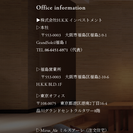
Office information
▶︎株式会社H.K.K インベストメント
▷本社
〒553-0003 大阪市福島区福島2-9-1
GrandSoleil福島Ⅰ
TEL.
06-6451-6971（代表）
▷福島営業所
〒553-0003 大阪市福島区福島2-10-6
H.K.K BLD.1F
▷東京オフィス
〒108-0075 東京都港区港南2丁目16-4
品川グランドセントラルタワー8階
▷Mirus_Ale ミルスアーレ（注文住宅）