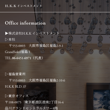
Office information
▶︎株式会社H.K.K インベストメント
▷本社
〒553-0003 大阪市福島区福島2-9-1
GrandSoleil福島Ⅰ
TEL.
06-6451-6971（代表）
▷福島営業所
〒553-0003 大阪市福島区福島2-10-6
H.K.K BLD.1F
▷東京オフィス
〒108-0075 東京都港区港南2丁目16-4
品川グランドセントラルタワー8階