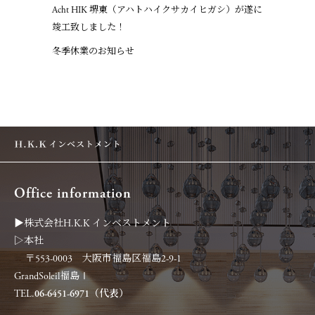
Acht HIK 堺東（アハトハイクサカイヒガシ）が遂に
竣工致しました！
冬季休業のお知らせ
Office information
▶︎株式会社H.K.K インベストメント
▷本社
〒553-0003 大阪市福島区福島2-9-1
GrandSoleil福島Ⅰ
TEL.
06-6451-6971（代表）